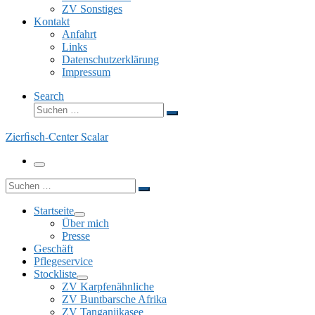
ZV Sonstiges
Kontakt
Anfahrt
Links
Datenschutzerklärung
Impressum
Search
Suche
Suchen …
Zierfisch-Center Scalar
Menü
Suche
Suchen …
Startseite
Über mich
Presse
Geschäft
Pflegeservice
Stockliste
ZV Karpfenähnliche
ZV Buntbarsche Afrika
ZV Tanganjikasee