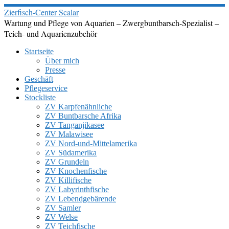
Zum
Zierfisch-Center Scalar
Inhalt
Wartung und Pflege von Aquarien – Zwergbuntbarsch-Spezialist –
springen
Teich- und Aquarienzubehör
Startseite
Über mich
Presse
Geschäft
Pflegeservice
Stockliste
ZV Karpfenähnliche
ZV Buntbarsche Afrika
ZV Tanganjikasee
ZV Malawisee
ZV Nord-und-Mittelamerika
ZV Südamerika
ZV Grundeln
ZV Knochenfische
ZV Killifische
ZV Labyrinthfische
ZV Lebendgebärende
ZV Samler
ZV Welse
ZV Teichfische